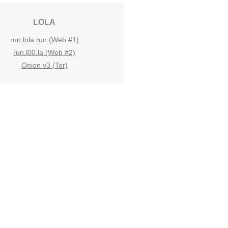
LOLA
run.lola.run (Web #1)
run.l00.la (Web #2)
Onion v3 (Tor)