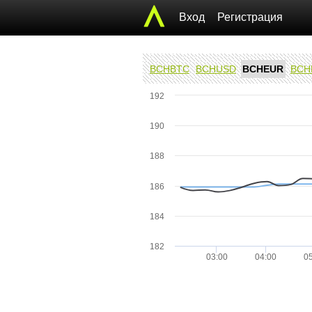
Вход
Регистрация
BCHBTC
BCHUSD
BCHEUR
BCH
192
190
188
186
184
182
03:00
04:00
0