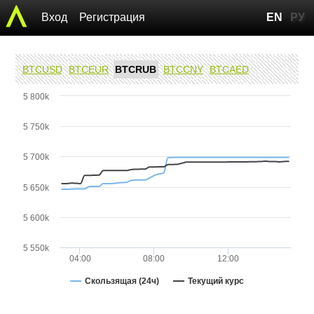
Вход
Регистрация
EN
РУ
BTCUSD
BTCEUR
BTCRUB
BTCCNY
BTCAED
5 800k
5 750k
5 700k
5 650k
5 600k
5 550k
04:00
08:00
12:00
Скользящая (24ч)
Текущий курс