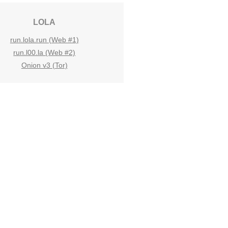
LOLA
run.lola.run (Web #1)
run.l00.la (Web #2)
Onion v3 (Tor)