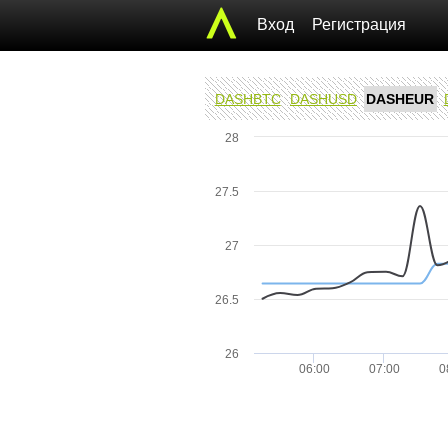
Вход
Регистрация
DASHBTC
DASHUSD
DASHEUR
28
27.5
27
26.5
26
06:00
07:00
0