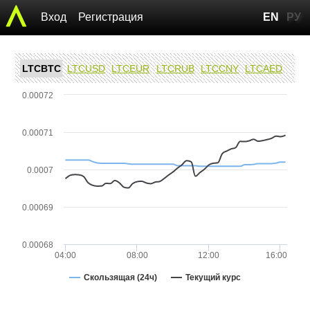
Вход
Регистрация
EN
РУ
LTCBTC
LTCUSD
LTCEUR
LTCRUB
LTCCNY
LTCAED
0.00072
0.00071
0.0007
0.00069
0.00068
04:00
08:00
12:00
16:00
Скользящая (24ч)
Текущий курс